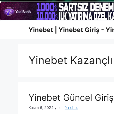
İçeriğe
Yinebet | Yinebet Giriş - Y
atla
Yinebet Kazançlı
Yinebet Güncel Giriş
Kasım 6, 2024
yazar
Yinebet