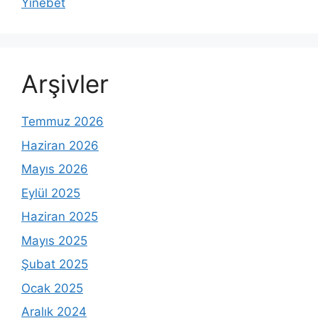
Yinebet
Arşivler
Temmuz 2026
Haziran 2026
Mayıs 2026
Eylül 2025
Haziran 2025
Mayıs 2025
Şubat 2025
Ocak 2025
Aralık 2024