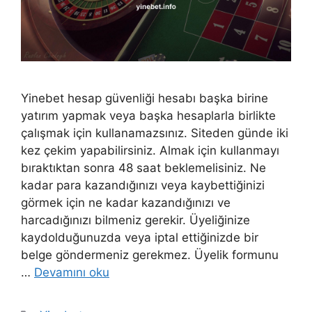
Yinebet hesap güvenliği hesabı başka birine
yatırım yapmak veya başka hesaplarla birlikte
çalışmak için kullanamazsınız. Siteden günde iki
kez çekim yapabilirsiniz. Almak için kullanmayı
bıraktıktan sonra 48 saat beklemelisiniz. Ne
kadar para kazandığınızı veya kaybettiğinizi
görmek için ne kadar kazandığınızı ve
harcadığınızı bilmeniz gerekir. Üyeliğinize
kaydolduğunuzda veya iptal ettiğinizde bir
belge göndermeniz gerekmez. Üyelik formunu
…
Devamını oku