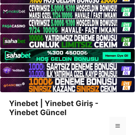
İçeriğe
Yinebet | Yinebet Giriş -
atla
Yinebet Güncel
Menü