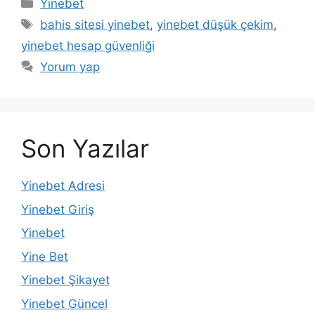
Kategoriler
Yinebet
Etiketler
bahis sitesi yinebet
,
yinebet düşük çekim
,
yinebet hesap güvenliği
Yorum yap
Son Yazılar
Yinebet Adresi
Yinebet Giriş
Yinebet
Yine Bet
Yinebet Şikayet
Yinebet Güncel