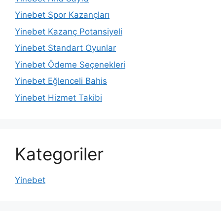
Yinebet Spor Kazançları
Yinebet Kazanç Potansiyeli
Yinebet Standart Oyunlar
Yinebet Ödeme Seçenekleri
Yinebet Eğlenceli Bahis
Yinebet Hizmet Takibi
Kategoriler
Yinebet