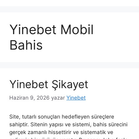
Yinebet Mobil
Bahis
Yinebet Şikayet
Haziran 9, 2026
yazar
Yinebet
Site, tutarlı sonuçları hedefleyen süreçlere
sahiptir. Sitenin yapısı ve sistemi, bahis sürecini
gerçek zamanlı hissettirir ve sistematik ve