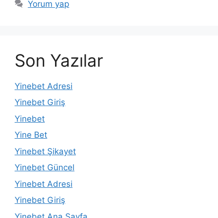
Yorum yap
Son Yazılar
Yinebet Adresi
Yinebet Giriş
Yinebet
Yine Bet
Yinebet Şikayet
Yinebet Güncel
Yinebet Adresi
Yinebet Giriş
Yinebet Ana Sayfa