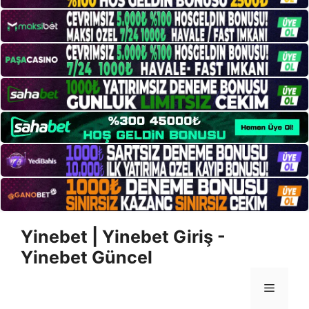
İçeriğe
Yinebet | Yinebet Giriş -
atla
Yinebet Güncel
Menü