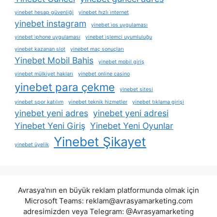
yinebet hesap güvenliği
yinebet hızlı i̇nternet
yinebet instagram
yinebet i̇os uygulaması
yinebet i̇phone uygulaması
yinebet i̇şlemci uyumluluğu
yinebet kazanan slot
yinebet maç sonuçları
Yinebet Mobil Bahis
yinebet mobil giriş
yinebet mülkiyet hakları
yinebet online casino
yinebet para çekme
yinebet sitesi
yinebet spor katılım
yinebet teknik hizmetler
yinebet tıklama girişi
yinebet yeni adres
yinebet yeni adresi
Yinebet Yeni Giriş
Yinebet Yeni Oyunlar
Yinebet Şikayet
yinebet üyelik
Avrasya'nın en büyük reklam platformunda olmak için
Microsoft Teams:
reklam@avrasyamarketing.com
adresimizden veya Telegram: @Avrasyamarketing