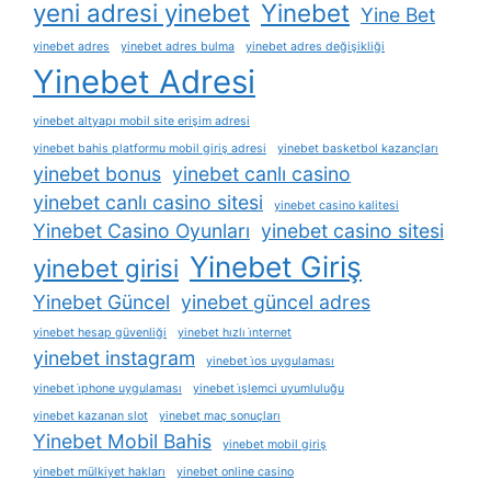
yeni adresi yinebet
Yinebet
Yine Bet
yinebet adres
yinebet adres bulma
yinebet adres değişikliği
Yinebet Adresi
yinebet altyapı mobil site erişim adresi
yinebet bahis platformu mobil giriş adresi
yinebet basketbol kazançları
yinebet bonus
yinebet canlı casino
yinebet canlı casino sitesi
yinebet casino kalitesi
Yinebet Casino Oyunları
yinebet casino sitesi
Yinebet Giriş
yinebet girisi
Yinebet Güncel
yinebet güncel adres
yinebet hesap güvenliği
yinebet hızlı i̇nternet
yinebet instagram
yinebet i̇os uygulaması
yinebet i̇phone uygulaması
yinebet i̇şlemci uyumluluğu
yinebet kazanan slot
yinebet maç sonuçları
Yinebet Mobil Bahis
yinebet mobil giriş
yinebet mülkiyet hakları
yinebet online casino