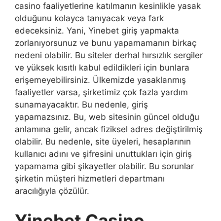
casino faaliyetlerine katılmanın kesinlikle yasak
olduğunu kolayca tanıyacak veya fark
edeceksiniz. Yani, Yinebet giriş yapmakta
zorlanıyorsunuz ve bunu yapamamanın birkaç
nedeni olabilir. Bu siteler derhal hırsızlık sergiler
ve yüksek kısıtlı kabul edildikleri için bunlara
erişemeyebilirsiniz. Ülkemizde yasaklanmış
faaliyetler varsa, şirketimiz çok fazla yardım
sunamayacaktır. Bu nedenle, giriş
yapamazsınız. Bu, web sitesinin güncel olduğu
anlamına gelir, ancak fiziksel adres değiştirilmiş
olabilir. Bu nedenle, site üyeleri, hesaplarının
kullanıcı adını ve şifresini unuttukları için giriş
yapamama gibi şikayetler olabilir. Bu sorunlar
şirketin müşteri hizmetleri departmanı
aracılığıyla çözülür.
Yinebet Casino