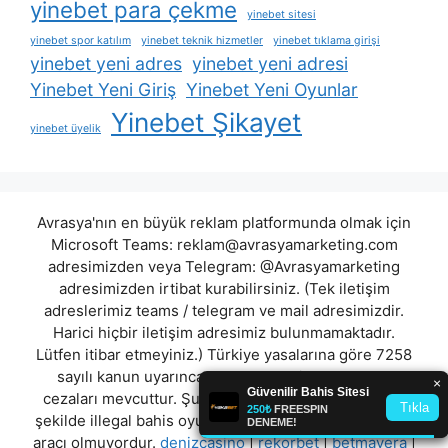
yinebet para çekme
yinebet sitesi
yinebet spor katılım
yinebet teknik hizmetler
yinebet tıklama girişi
yinebet yeni adres
yinebet yeni adresi
Yinebet Yeni Giriş
Yinebet Yeni Oyunlar
Yinebet Şikayet
yinebet üyelik
Avrasya'nın en büyük reklam platformunda olmak için
Microsoft Teams:
reklam@avrasyamarketing.com
adresimizden veya Telegram: @Avrasyamarketing
adresimizden irtibat kurabilirsiniz. (Tek iletişim
adreslerimiz teams / telegram ve mail adresimizdir.
Harici hiçbir iletişim adresimiz bulunmamaktadır.
Lütfen itibar etmeyiniz.) Türkiye yasalarına göre 7258
sayılı kanun uyarınca yasa dışı bahis oynamanın
cezaları mevcuttur. Şu an bulunduğunuz site hiç bir
şekilde illegal bahis oyunları oynatmıyor ve oynamaya
aracı olmuyordur.
denizcasino
|
rekorbet
|
betmavera
|