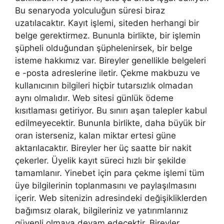
Bu senaryoda yolculuğun süresi biraz
uzatılacaktır. Kayıt işlemi, siteden herhangi bir
belge gerektirmez. Bununla birlikte, bir işlemin
şüpheli olduğundan şüphelenirsek, bir belge
isteme hakkımız var. Bireyler genellikle belgeleri
e -posta adreslerine iletir. Çekme makbuzu ve
kullanıcının bilgileri hiçbir tutarsızlık olmadan
aynı olmalıdır. Web sitesi günlük ödeme
kısıtlaması getiriyor. Bu sınırı aşan talepler kabul
edilmeyecektir. Bununla birlikte, daha büyük bir
oran isterseniz, kalan miktar ertesi güne
aktarılacaktır. Bireyler her üç saatte bir nakit
çekerler. Üyelik kayıt süreci hızlı bir şekilde
tamamlanır. Yinebet için para çekme işlemi tüm
üye bilgilerinin toplanmasını ve paylaşılmasını
içerir. Web sitenizin adresindeki değişikliklerden
bağımsız olarak, bilgileriniz ve yatırımlarınız
güvenli olmaya devam edecektir. Bireyler,