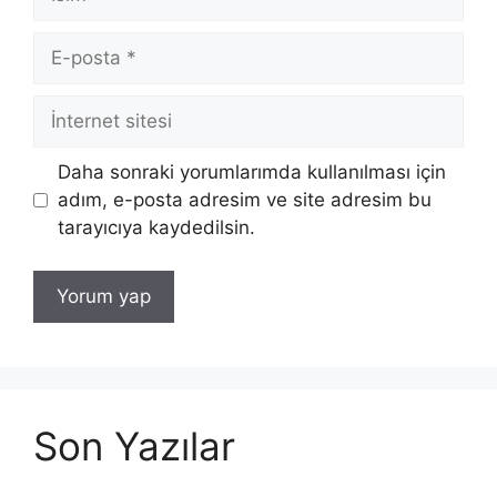
E-
posta
İnternet
sitesi
Daha sonraki yorumlarımda kullanılması için
adım, e-posta adresim ve site adresim bu
tarayıcıya kaydedilsin.
Son Yazılar