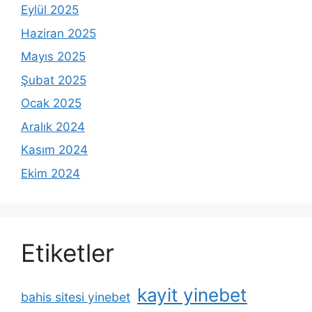
Eylül 2025
Haziran 2025
Mayıs 2025
Şubat 2025
Ocak 2025
Aralık 2024
Kasım 2024
Ekim 2024
Etiketler
kayit yinebet
bahis sitesi yinebet