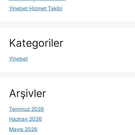
Yinebet Hizmet Takibi
Kategoriler
Yinebet
Arşivler
Temmuz 2026
Haziran 2026
Mayıs 2026