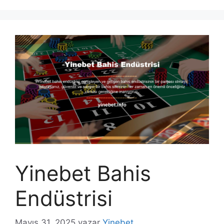
Yinebet Bahis
Endüstrisi
Mayıs 31, 2025
yazar
Yinebet