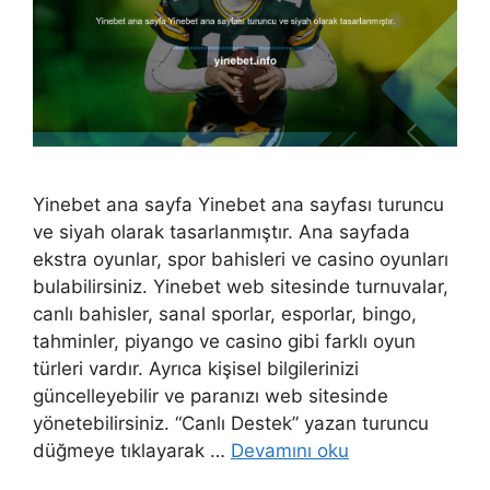
Yinebet ana sayfa Yinebet ana sayfası turuncu
ve siyah olarak tasarlanmıştır. Ana sayfada
ekstra oyunlar, spor bahisleri ve casino oyunları
bulabilirsiniz. Yinebet web sitesinde turnuvalar,
canlı bahisler, sanal sporlar, esporlar, bingo,
tahminler, piyango ve casino gibi farklı oyun
türleri vardır. Ayrıca kişisel bilgilerinizi
güncelleyebilir ve paranızı web sitesinde
yönetebilirsiniz. “Canlı Destek” yazan turuncu
düğmeye tıklayarak …
Devamını oku