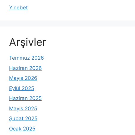
Yinebet
Arşivler
Temmuz 2026
Haziran 2026
Mayıs 2026
Eylül 2025
Haziran 2025
Mayıs 2025
Şubat 2025
Ocak 2025