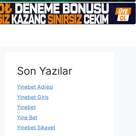
Son Yazılar
Yinebet Adresi
Yinebet Giriş
Yinebet
Yine Bet
Yinebet Şikayet