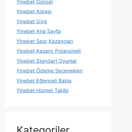
Yinebet Güncel
Yinebet Adresi
Yinebet Giriş
Yinebet Ana Sayfa
Yinebet Spor Kazançları
Yinebet Kazanç Potansiyeli
Yinebet Standart Oyunlar
Yinebet Ödeme Seçenekleri
Yinebet Eğlenceli Bahis
Yinebet Hizmet Takibi
Kategoriler