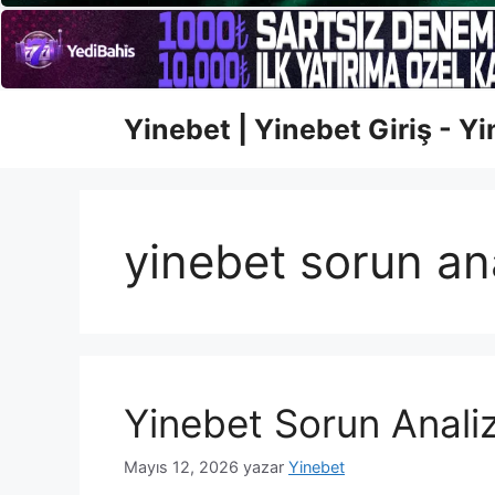
İçeriğe
Yinebet | Yinebet Giriş - Y
atla
yinebet sorun ana
Yinebet Sorun Analiz
Mayıs 12, 2026
yazar
Yinebet