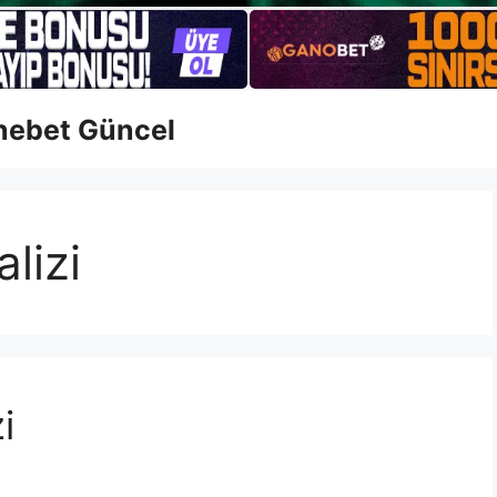
inebet Güncel
lizi
i