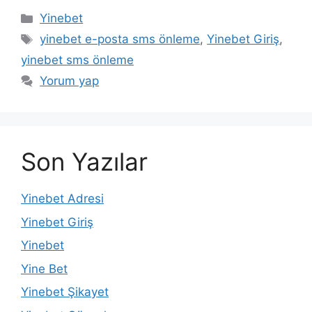
Kategoriler
Yinebet
Etiketler
yinebet e-posta sms önleme
,
Yinebet Giriş
,
yinebet sms önleme
Yorum yap
Son Yazılar
Yinebet Adresi
Yinebet Giriş
Yinebet
Yine Bet
Yinebet Şikayet