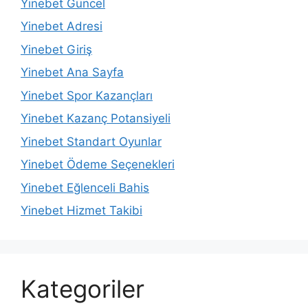
Yinebet Güncel
Yinebet Adresi
Yinebet Giriş
Yinebet Ana Sayfa
Yinebet Spor Kazançları
Yinebet Kazanç Potansiyeli
Yinebet Standart Oyunlar
Yinebet Ödeme Seçenekleri
Yinebet Eğlenceli Bahis
Yinebet Hizmet Takibi
Kategoriler