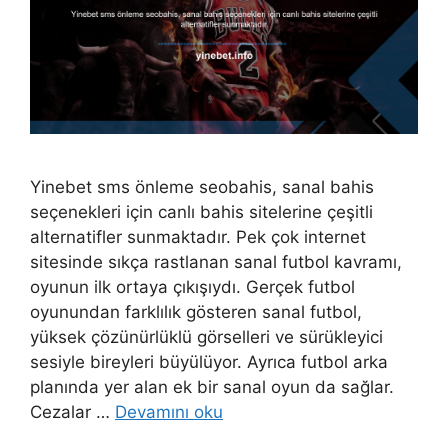
Yinebet sms önleme seobahis, sanal bahis
seçenekleri için canlı bahis sitelerine çeşitli
alternatifler sunmaktadır. Pek çok internet
sitesinde sıkça rastlanan sanal futbol kavramı,
oyunun ilk ortaya çıkışıydı. Gerçek futbol
oyunundan farklılık gösteren sanal futbol, ​​
yüksek çözünürlüklü görselleri ve sürükleyici
sesiyle bireyleri büyülüyor. Ayrıca futbol arka
planında yer alan ek bir sanal oyun da sağlar.
Cezalar …
Devamını oku