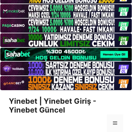
İçeriğe
Yinebet | Yinebet Giriş -
atla
Yinebet Güncel
Menü