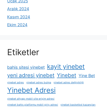
Ocak 2025
Aralık 2024
Kasım 2024
Ekim 2024
Etiketler
kayit yinebet
bahis sitesi yinebet
yeni adresi yinebet
Yinebet
Yine Bet
yinebet adres
yinebet adres bulma
yinebet adres değişikliği
Yinebet Adresi
yinebet altyapı mobil site erişim adresi
yinebet bahis platformu mobil giriş adresi
yinebet basketbol kazançları