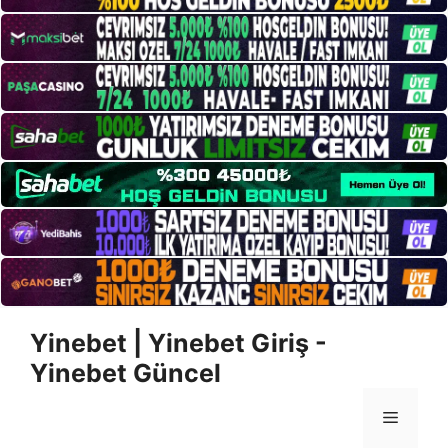
İçeriğe
Yinebet | Yinebet Giriş -
atla
Yinebet Güncel
Menü