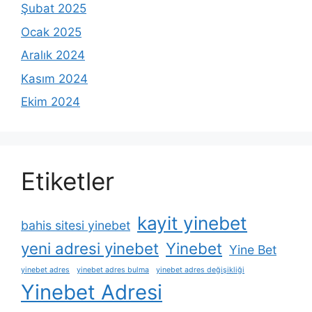
Şubat 2025
Ocak 2025
Aralık 2024
Kasım 2024
Ekim 2024
Etiketler
kayit yinebet
bahis sitesi yinebet
yeni adresi yinebet
Yinebet
Yine Bet
yinebet adres
yinebet adres bulma
yinebet adres değişikliği
Yinebet Adresi