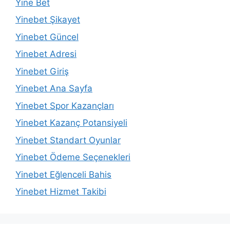
Yine Bet
Yinebet Şikayet
Yinebet Güncel
Yinebet Adresi
Yinebet Giriş
Yinebet Ana Sayfa
Yinebet Spor Kazançları
Yinebet Kazanç Potansiyeli
Yinebet Standart Oyunlar
Yinebet Ödeme Seçenekleri
Yinebet Eğlenceli Bahis
Yinebet Hizmet Takibi