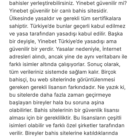
bahisler yerleştirebilirsiniz. Yinebet güvenilir mi?
Yinebet güvenilir bir canlı bahis sitesidir.
Ülkesinde yasaldır ve gerekli tüm sertifikalara
sahiptir. Türkiye’de bunlar geçerli kabul edilmez
ve yasa tarafından yasadışı kabul edilir. Başka
bir deyişle, Yinebet Türkiye’de yasadışı ama
güvenilir bir yerdir. Yasalar nedeniyle, İnternet
adresleri alındı, ancak yine de aynı veritabanı ile
farklı isimler altında çalışıyorlar. Sonuç olarak,
tüm verileriniz sistemde sağlam kalır. Birçok
bahisçi, bu web sitelerinde görüntülenmesi
gereken gerekli lisansın farkındadır. Ne yazık ki,
bu sitelerde daha fazla zaman geçirmeye
başlayan bireyler hala bu soruna aşina
olabilirler. Bahis sitelerinin bir güvenlik lisansı
alması için bir gerekliliktir. Bu lisansların çeşitli
isimleri olabilir ve farklı özel şirketler tarafından
verilir. Bireyler bahis sitelerine katıldıklarında