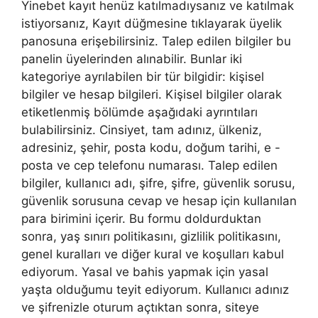
Yinebet kayıt henüz katılmadıysanız ve katılmak
istiyorsanız, Kayıt düğmesine tıklayarak üyelik
panosuna erişebilirsiniz. Talep edilen bilgiler bu
panelin üyelerinden alınabilir. Bunlar iki
kategoriye ayrılabilen bir tür bilgidir: kişisel
bilgiler ve hesap bilgileri. Kişisel bilgiler olarak
etiketlenmiş bölümde aşağıdaki ayrıntıları
bulabilirsiniz. Cinsiyet, tam adınız, ülkeniz,
adresiniz, şehir, posta kodu, doğum tarihi, e -
posta ve cep telefonu numarası. Talep edilen
bilgiler, kullanıcı adı, şifre, şifre, güvenlik sorusu,
güvenlik sorusuna cevap ve hesap için kullanılan
para birimini içerir. Bu formu doldurduktan
sonra, yaş sınırı politikasını, gizlilik politikasını,
genel kuralları ve diğer kural ve koşulları kabul
ediyorum. Yasal ve bahis yapmak için yasal
yaşta olduğumu teyit ediyorum. Kullanıcı adınız
ve şifrenizle oturum açtıktan sonra, siteye