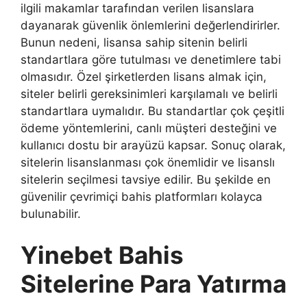
ilgili makamlar tarafından verilen lisanslara
dayanarak güvenlik önlemlerini değerlendirirler.
Bunun nedeni, lisansa sahip sitenin belirli
standartlara göre tutulması ve denetimlere tabi
olmasıdır. Özel şirketlerden lisans almak için,
siteler belirli gereksinimleri karşılamalı ve belirli
standartlara uymalıdır. Bu standartlar çok çeşitli
ödeme yöntemlerini, canlı müşteri desteğini ve
kullanıcı dostu bir arayüzü kapsar. Sonuç olarak,
sitelerin lisanslanması çok önemlidir ve lisanslı
sitelerin seçilmesi tavsiye edilir. Bu şekilde en
güvenilir çevrimiçi bahis platformları kolayca
bulunabilir.
Yinebet Bahis
Sitelerine Para Yatırma