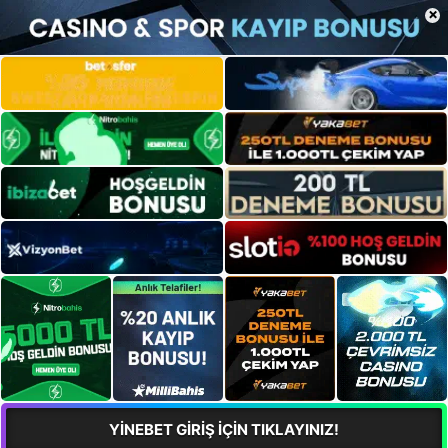
×
YİNEBET GİRİŞ İÇİN TIKLAYINIZ!