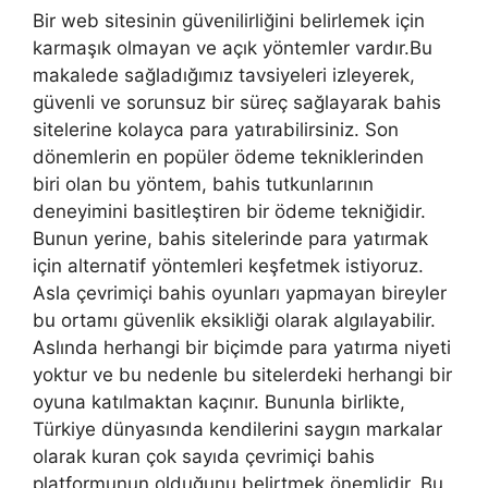
Bir web sitesinin güvenilirliğini belirlemek için
karmaşık olmayan ve açık yöntemler vardır.Bu
makalede sağladığımız tavsiyeleri izleyerek,
güvenli ve sorunsuz bir süreç sağlayarak bahis
sitelerine kolayca para yatırabilirsiniz. Son
dönemlerin en popüler ödeme tekniklerinden
biri olan bu yöntem, bahis tutkunlarının
deneyimini basitleştiren bir ödeme tekniğidir.
Bunun yerine, bahis sitelerinde para yatırmak
için alternatif yöntemleri keşfetmek istiyoruz.
Asla çevrimiçi bahis oyunları yapmayan bireyler
bu ortamı güvenlik eksikliği olarak algılayabilir.
Aslında herhangi bir biçimde para yatırma niyeti
yoktur ve bu nedenle bu sitelerdeki herhangi bir
oyuna katılmaktan kaçınır. Bununla birlikte,
Türkiye dünyasında kendilerini saygın markalar
olarak kuran çok sayıda çevrimiçi bahis
platformunun olduğunu belirtmek önemlidir. Bu,