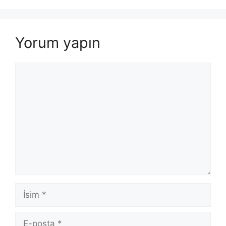
Yorum yapın
Yorum
İsim
E-